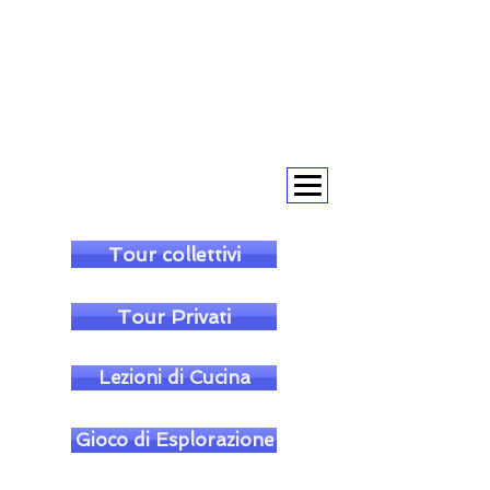
+393393317420
+390104805011
soulofgenoa@gmail.com
Tour collettivi
Tour Privati
Lezioni di Cucina
Gioco di Esplorazione