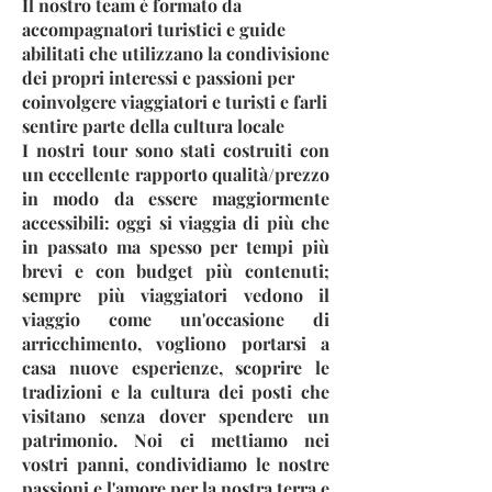
Il nostro team è formato da
accompagnatori turistici e guide
abilitati che utilizzano la condivisione
dei propri interessi e passioni per
coinvolgere viaggiatori e turisti e farli
sentire parte della cultura locale
I nostri tour sono stati costruiti con
un eccellente​ rapporto qualità/prezzo
in modo da essere maggiormente
accessibili: oggi si viaggia di più che
in passato ma spesso per tempi più
brevi e con budget più contenuti;
sempre più viaggiatori vedono il
viaggio come un'occasione di
arricchimento, vogliono portarsi a
casa nuove esperienze, scoprire le
tradizioni e la cultura dei posti che
visitano senza dover spendere un
patrimonio. Noi ci mettiamo nei
vostri panni, condividiamo le nostre
passioni e l'amore per la nostra terra e