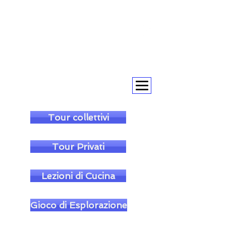
+393393317420
+390104805011
soulofgenoa@gmail.com
Tour collettivi
Tour Privati
Lezioni di Cucina
Gioco di Esplorazione