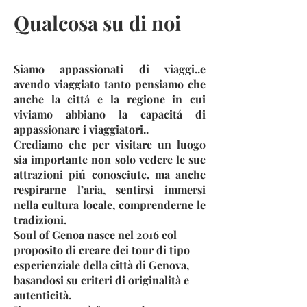
Qualcosa su di noi
Siamo appassionati di viaggi..e
avendo viaggiato tanto pensiamo che
anche la cittá e la regione in cui
viviamo abbiano la capacitá di
appassionare i viaggiatori..
Crediamo che per visitare un luogo
sia importante non solo vedere le sue
attrazioni piú conosciute, ma anche
respirarne l’aria, sentirsi immersi
nella cultura locale, comprenderne le
tradizioni.
Soul of Genoa nasce nel 2016 col
proposito di creare dei tour di tipo
esperienziale della città di Genova,
basandosi su criteri di originalità e
autenticità.