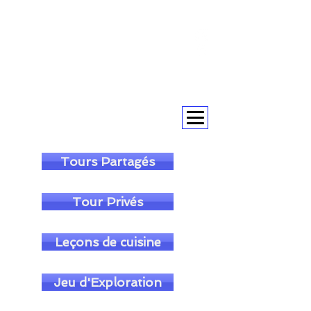
+393393317420
+390104805011
soulofgenoa@gmail.com
Tours Partagés
Tour Privés
Leçons de cuisine
Jeu d'Exploration