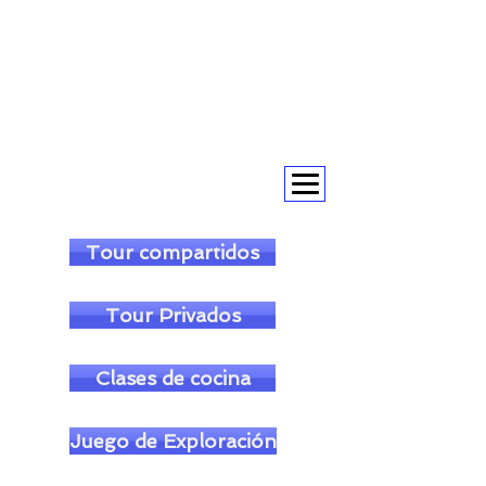
+393393317420
+390104805011
soulofgenoa@gmail.com
Tour compartidos
Tour Privados
Clases de cocina
Juego de Exploración