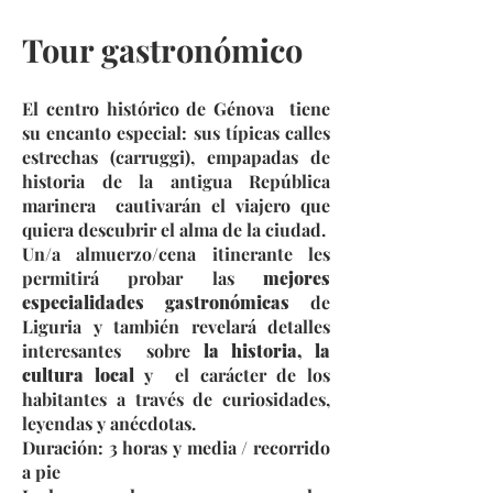
Tour gastronómico
El centro histórico de Génova tiene
su encanto especial: sus típicas calles
estrechas (carruggi), empapadas de
historia de la antigua República
marinera cautivarán el viajero que
quiera descubrir el alma de la ciudad.
Un/a almuerzo/cena itinerante les
permitirá probar las
mejores
especialidades gastronómicas
de
Liguria y también revelará detalles
interesantes sobre
la historia, la
cultura local
y el carácter de los
habitantes a través de curiosidades,
leyendas y anécdotas.
Duración: 3 horas y media / recorrido
a pie