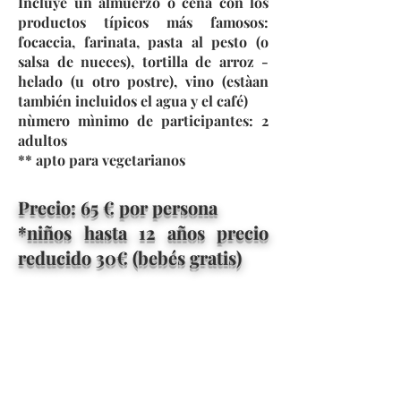
Incluye un almuerzo o cena con los
productos típicos más famosos:
focaccia, farinata, pasta al pesto (o
salsa de nueces), tortilla de arroz -
helado (u otro postre), vino (estàan
también incluidos el agua y el café)
nùmero mìnimo de participantes: 2
adultos
** apto para vegetarianos
Precio: 65
€ por persona
*niños hasta 12 años precio
reducido 30€ (bebés gratis)