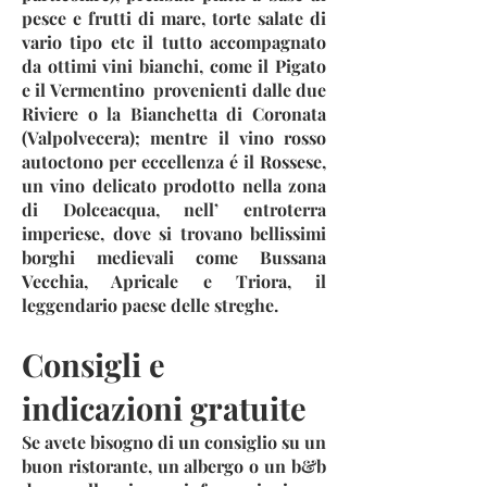
pesce e frutti di mare, torte salate di
vario tipo etc il tutto accompagnato
da ottimi vini bianchi, come il Pigato
e il Vermentino provenienti dalle due
Riviere o la Bianchetta di Coronata
(Valpolvecera); mentre il vino rosso
autoctono per eccellenza é il Rossese,
un vino delicato prodotto nella zona
di Dolceacqua, nell’ entroterra
imperiese, dove si trovano bellissimi
borghi medievali come Bussana
Vecchia, Apricale e Triora, il
leggendario paese delle streghe.
Consigli e
indicazioni gratuite
Se avete bisogno di un consiglio su un
buon ristorante, un albergo o un b&b