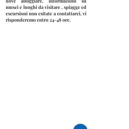
dove alloggiare, informazioni su
musei e luoghi da visitare , spiagge ed
escursioni non esitate a contattarci, vi
risponderemo entro 24-48 ore.