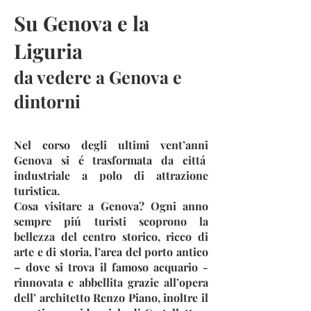
Su Genova e la
Liguria
da vedere a Genova e
dintorni
Nel corso degli ultimi vent’anni
Genova si é trasformata da cittá
industriale a polo di attrazione
turistica.
Cosa visitare a Genova? Ogni anno
sempre piú turisti scoprono la
bellezza del centro storico, ricco di
arte e di storia, l’area del porto antico
– dove si trova il famoso acquario -
rinnovata e abbellita grazie all’opera
dell’ architetto Renzo Piano, inoltre il