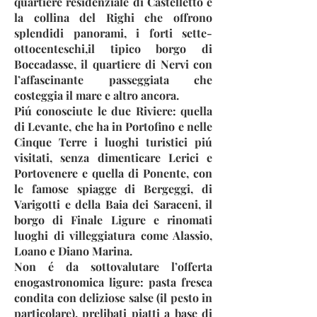
quartiere residenziale di Castelletto e
la collina del Righi che offrono
splendidi panorami, i forti sette-
ottocenteschi,il tipico borgo di
Boccadasse, il quartiere di Nervi con
l’affascinante passeggiata che
costeggia il mare e altro ancora.
Piú conosciute le due Riviere: quella
di Levante, che ha in Portofino e nelle
Cinque Terre i luoghi turistici piú
visitati, senza dimenticare Lerici e
Portovenere e quella di Ponente, con
le famose spiagge di Bergeggi, di
Varigotti e della Baia dei Saraceni, il
borgo di Finale Ligure e rinomati
luoghi di villeggiatura come Alassio,
Loano e Diano Marina.
Non é da sottovalutare l’offerta
enogastronomica ligure: pasta fresca
condita con deliziose salse (il pesto in
particolare), prelibati piatti a base di