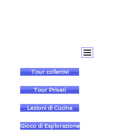
+393393317420
+390104805011
soulofgenoa@gmail.com
Tour collettivi
Tour Privati
Lezioni di Cucina
Gioco di Esplorazione