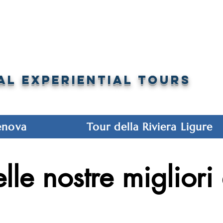
+393393317420
+390104805011
AL EXPERIENTIAL TOURS
enova
Tour della Riviera Ligure
lle nostre migliori