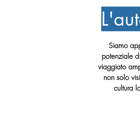
L'au
Siamo appa
potenziale d
viaggiato amp
non solo vi
cultura 