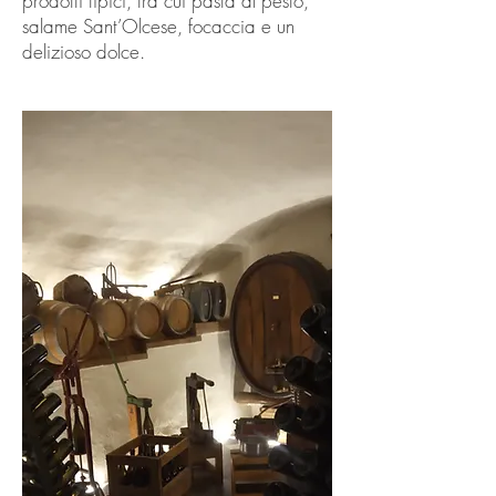
prodotti tipici, tra cui pasta al pesto,
salame Sant’Olcese, focaccia e un
delizioso dolce.