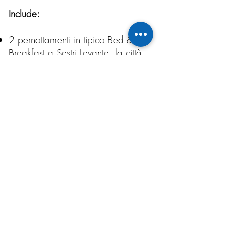
Include:
2 pernottamenti in tipico Bed &
Breakfast a Sestri Levante, la città
dei 2 mari
Tour di Vernazza e Manarola
(Cinque Terre) con degustazione
enogastronomica
Lezione di cucina a Genova con
pranzo incluso
Degustazione Vini e Tour del Centro
Storico di Genova con cena
inclusa
Degustazione Vini e Tour dei vigneti
della Lunigiana (Brunch incluso)
Visita guidata di Lucca
Una cena in un ristorante tipico di