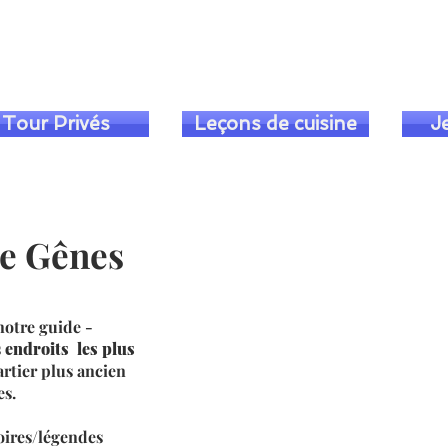
+393393317420
+390104805011
Tour Privés
Leçons de cuisine
J
de Gênes
notre guide -
s
endroits les plus
rtier plus ancien
es.
oires/légendes