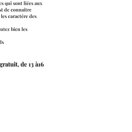
s qui sont liées aux
est de connaitre
e les caractére des
utez bien les
ds
gratuit, de 13 à16