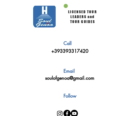
LICENSED TOUR
LEADERS and
TOUR GUIDES
Call
+393393317420
Email
soulofgenoa@gmail.com
Follow