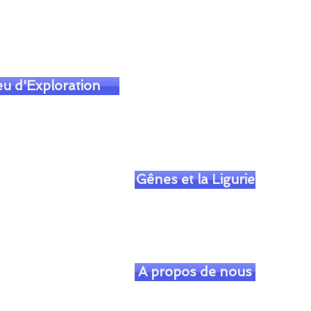
soulofgenoa@gmail.com
eu d'Exploration
Gênes et la Ligurie
A propos de nous