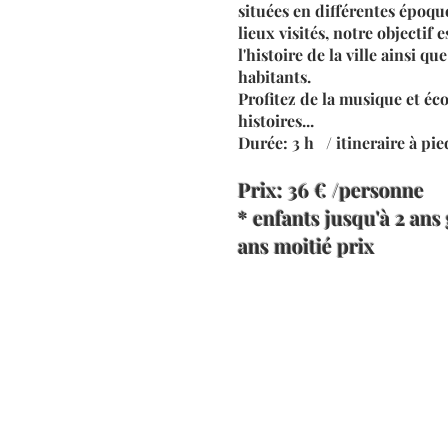
situées en différentes époque
lieux visités, notre objectif 
l'histoire de la ville ainsi qu
habitants.
Profitez de la musique et éco
histoires...
Durée: 3 h / itineraire à pie
Prix: 36
€ /personne
* enfants jusqu'à 2 ans 
ans moitié prix