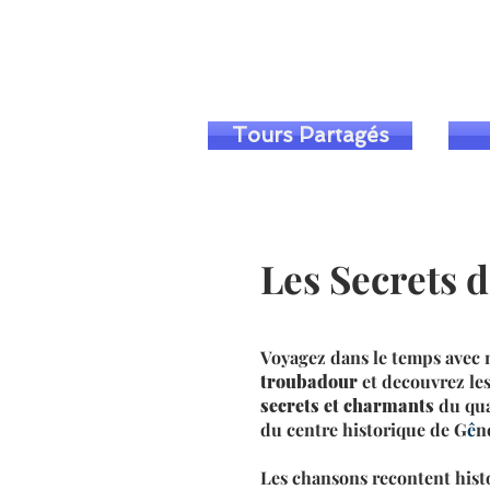
Tours Partagés
Les Secrets 
Voyagez dans le temps avec 
troubadour
et decouvrez le
secrets et charmants
du qua
du centre historique de G
ê
n
Les chansons recontent hist