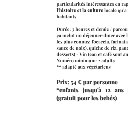
particularités intéressantes en ra
l’histoire et la culture
locale qu’a
habitants.
Durée: 3 heures et demie / parcou
ça inclut un déjeuner/dîner avec 
les plus connus: focaccia, farinat
sauce de noix), quiche de riz, pan
desserts) - Vin (eau et café sont au
Numéro minimum: 2 adults
** adapté aux végétariens
Prix: 54 € par personne
*enfants jusqu'à 12 ans
(gratuit pour les bebés)