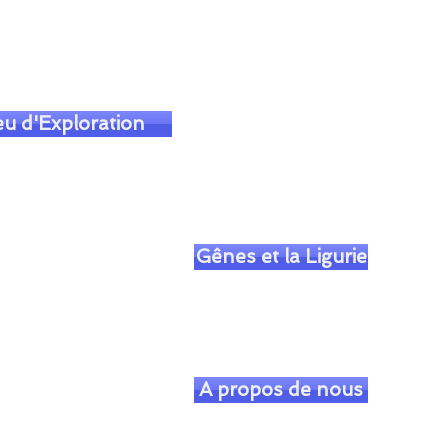
soulofgenoa@gmail.com
eu d'Exploration
Gênes et la Ligurie
A propos de nous