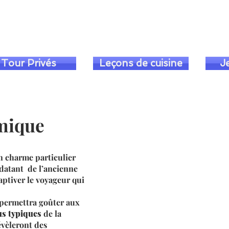
+393393317420
+390104805011
Tour Privés
Leçons de cuisine
J
mique
n charme particulier
e datant de l’ancienne
ptiver le voyageur qui
 permettra goûter aux
us typiques
de la
vèleront des