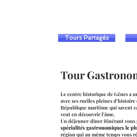
Tours Partagés
Tour Gastrono
Le centre historique de Gênes a u
avec ses ruelles pleines d’histoir
République maritime qui savent ca
veut en découvrir l’âme.
Un déjeuner/dîner itinérant vous
spécialités gastronomiques le pl
région qui au même temps vous ré