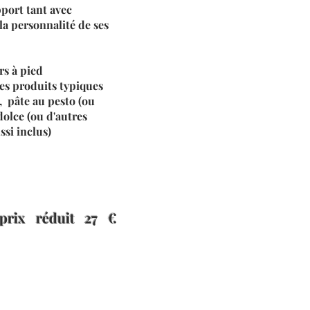
pport tant avec
 la personnalité de ses
rs à pied
les produits typiques
a, pâte au pesto (ou
dolce (ou d'autres
ssi inclus)
 prix réduit 27 €