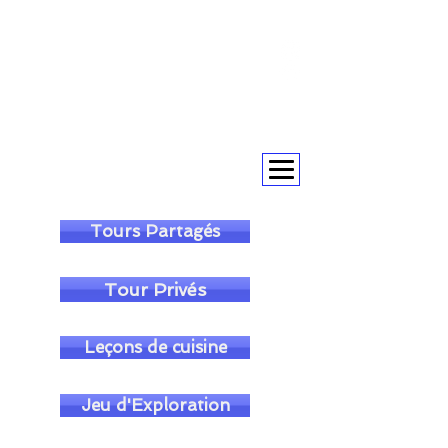
+393393317420
+390104805011
soulofgenoa@gmail.com
Tours Partagés
Tour Privés
Leçons de cuisine
Jeu d'Exploration