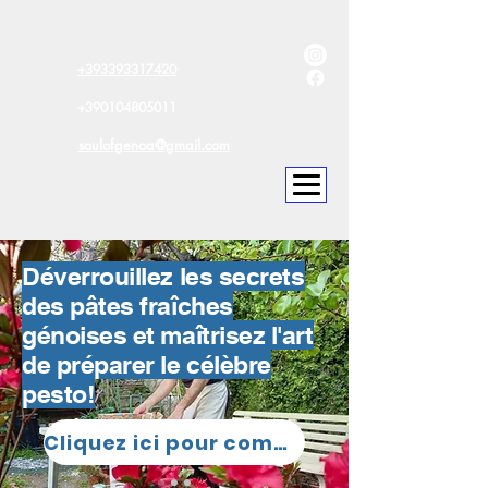
+393393317420
+390104805011
soulofgenoa@gmail.com
Déverrouillez les secrets
des pâtes fraîches
génoises et maîtrisez l'art
de préparer le célèbre
pesto!
Cliquez ici pour commencer maintenant!