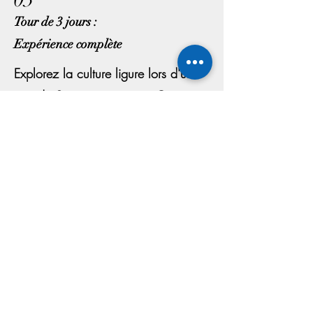
Tour de 3 jours :
Expérience complète
Explorez la culture ligure lors d'un
tour de 3 jours, en visitant Gênes et
deux villages médiévaux. Immergez-
vous dans la vie locale avec des
visites chez de petits producteurs,
dégustez de l'huile d'olive et du vin
artisanaux. Séjournez dans un
charmant village médiéval, visitez
Finalborgo et Noli, et profitez d'un
tour gastronomique à Gênes.
Réservez maintenant