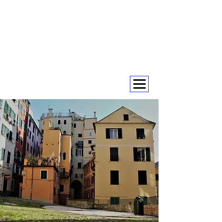
+393393317420
+390104805011
soulofgenoa@gmail.com