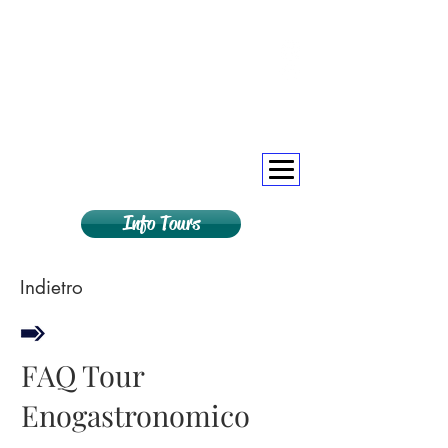
+393393317420
+390104805011
soulofgenoa@gmail.com
Info Tours
Indietro
FAQ Tour
Enogastronomico