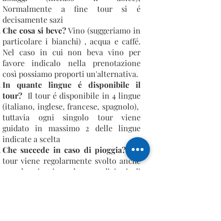
Normalmente a fine tour si é
decisamente sazi
Che cosa si beve?
Vino (suggeriamo in
particolare i bianchi) , acqua e caffé.
Nel caso in cui non beva vino per
favore indicalo nella prenotazione
così possiamo proporti un'alternativa.
In quante lingue é disponibile il
tour?
Il tour é disponibile in 4 lingue
(italiano, inglese, francese, spagnolo),
tuttavia ogni singolo tour viene
guidato in massimo 2 delle lingue
indicate a scelta
Che succede in caso di pioggia?
I
l
tour viene regolarmente svolto anche
con la pioggia, salvo condizioni di
allerta meteo; ricordate di portare
l’ombrello!
Sono accettate cancellazioni?
Sí, fino
a 8 giorni prima della data confermata