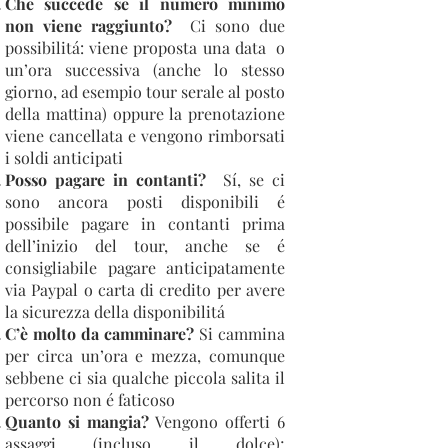
Che succede se il numero minimo
non viene raggiunto?
Ci sono due
possibilitá: viene proposta una data o
un’ora successiva (anche lo stesso
giorno, ad esempio tour serale al posto
della mattina) oppure la prenotazione
viene cancellata e vengono rimborsati
i soldi anticipati
Posso pagare in contanti?
Sí, se ci
sono ancora posti disponibili é
possibile pagare in contanti prima
dell’inizio del tour, anche se é
consigliabile pagare anticipatamente
via Paypal o carta di credito per avere
la sicurezza della disponibilitá
C’è molto da camminare?
Si cammina
per circa un’ora e mezza, comunque
sebbene ci sia qualche piccola salita il
percorso non é faticoso
Quanto si mangia?
Vengono offerti 6
assaggi (incluso il dolce);