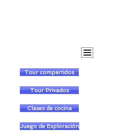
+393393317420
+390104805011
soulofgenoa@gmail.com
Tour compartidos
Tour Privados
Clases de cocina
Juego de Exploración