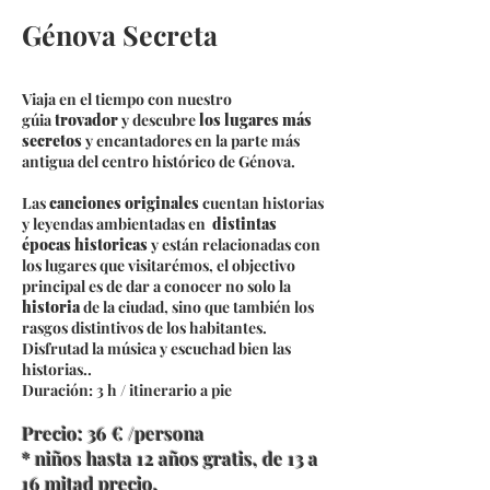
Génova Secreta
Viaja en el tiempo con nuestro
gúia
trovador
y descubre
los lugares más
secretos
y encantadores en la parte más
antigua del centro histórico de Génova.
Las
canciones originales
cuentan historias
y leyendas ambientadas en
distintas
épocas historicas
y están relacionadas con
los lugares que visitarémos, el objectivo
principal es de dar a conocer no solo la
historia
de la ciudad, sino que también los
rasgos distintivos de los habitantes.
Disfrutad la música y escuchad bien las
historias..
Duración: 3 h / itinerario a pie
Precio: 36
€ /persona
* niños hasta 12 años gratis, de 13 a
16 mitad precio.