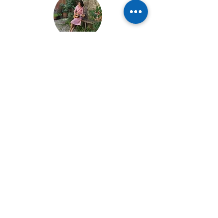
Compromiso
cultural
Queremos que nuestros huéspedes
se sientan inmersos en la cultura
local, comprendidos y apreciados
Descubre Génova con
alma y pasión