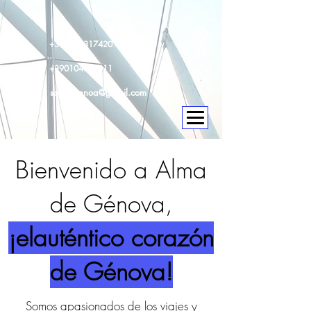
+393393317420
+390104805011
soulofgenoa@gmail.com
Bienvenido a Alma
de Génova,
¡elauténtico corazón
de Génova!
Somos apasionados de los viajes y